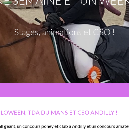
NE SEMAINE ET UN WEE
Stages, animations et CSO !
LOWEEN, TDA DU MANS ET CSO ANDILLY !
all géant, un concours poney et club à Andilly et un concours ama