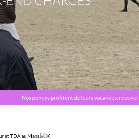
K-END CHARGÉS
Nos poneys profitent de leurs vacances, réouverture de
teur et TDA au Mans