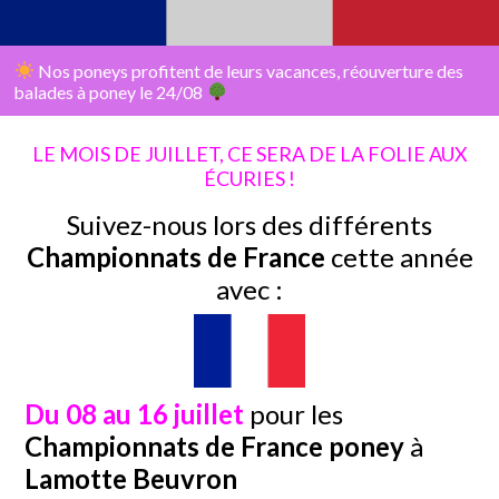
Nos poneys profitent de leurs vacances, réouverture des
balades à poney le 24/08
LE MOIS DE JUILLET, CE SERA DE LA FOLIE AUX
ÉCURIES !
Suivez-nous lors des différents
Championnats de France
cette année
avec :
Du 08 au 16 juillet
pour les
Championnats de France poney
à
Lamotte Beuvron