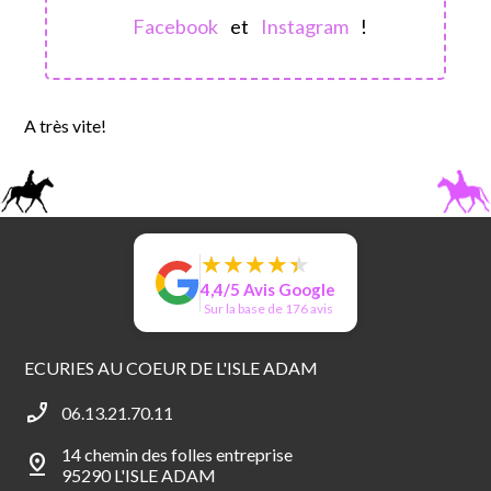
Facebook
et
Instagram
!
A très vite!
★
★
★
★
★
★
★
★
★
★
4,4/5 Avis Google
Sur la base de 176 avis
ECURIES AU COEUR DE L'ISLE ADAM
phone_enabled
06.13.21.70.11
14 chemin des folles entreprise
pin_drop
95290 L'ISLE ADAM