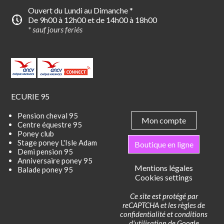
Ouvert du Lundi au Dimanche *
nest_clock_farsight_analog
De 9h00 à 12h00 et de 14h00 à 18h00
* sauf jours feriés
ECURIE 95
Pension cheval 95
Mon compte
Centre équestre 95
Poney club
Stage poney L'Isle Adam
Boutique en ligne
Demi pension 95
Anniversaire poney 95
Mentions légales
Balade poney 95
Cookies settings
Ce site est protégé par
reCAPTCHA et les
règles de
confidentialité
et
conditions
d'utilisation
de Google