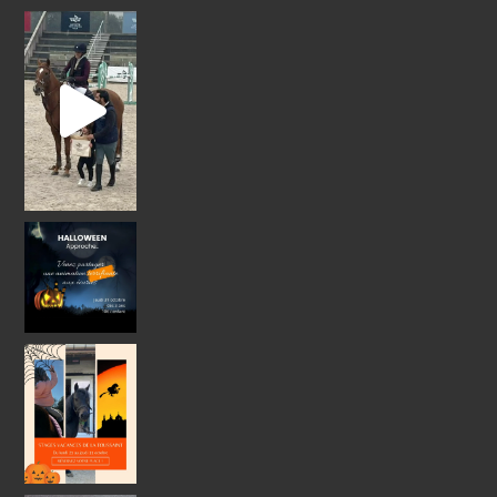
Retour sur un week-end plein de classements
Le
Jeudi 31 Octobre 2024 Venez
Stages Poney - Vacances de la Toussaint
Pen