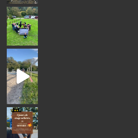
@ecuries_du
Nos adorables poneys vo
Pour 3 jours de stages effectués du