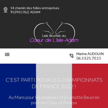
14 chemin des folles entreprises
pin_drop
95290 L'ISLE ADAM
menu
Marine AUDOUIN
phone_in_talk
06.13.21.70.11
C'EST PARTI POUR LES CHAMPIONNATS
DE FRANCE 2022 !
Au Mans pour les amateurs et à Lamotte Beuvron
pour les Clubs et Poneys