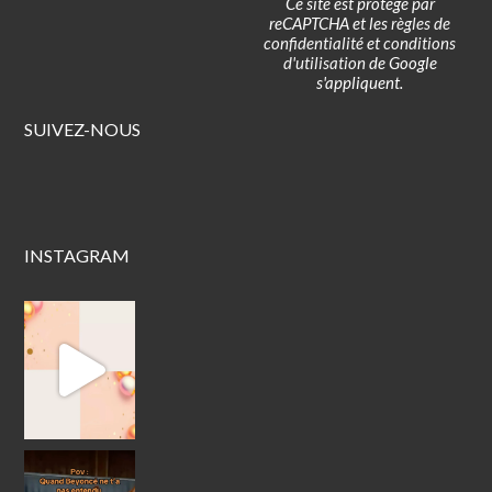
Ce site est protégé par
reCAPTCHA et les
règles de
confidentialité
et
conditions
d'utilisation
de Google
s'appliquent.
SUIVEZ-NOUS
INSTAGRAM
Fête ton anniversaire au Poney Club !
Envie d
#bouleriejum