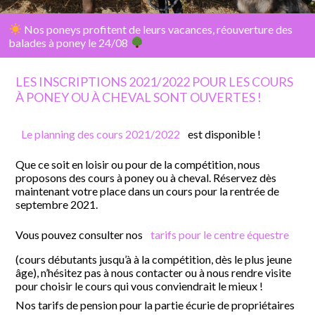
Nos poneys profitent de leurs vacances, réouverture des
balades à poney le 24/08
LES INSCRIPTIONS 2021/2022 POUR LES COURS
À PONEY OU À CHEVAL SONT OUVERTES !
Le planning des cours 2021/2022
est disponible !
Que ce soit en loisir ou pour de la compétition, nous
proposons des cours à poney ou à cheval. Réservez dès
maintenant votre place dans un cours pour la rentrée de
septembre 2021.
Vous pouvez consulter nos
tarifs pour le centre équestre
(cours débutants jusqu’à à la compétition, dès le plus jeune
âge), n’hésitez pas à nous contacter ou à nous rendre visite
pour choisir le cours qui vous conviendrait le mieux !
Nos tarifs de pension pour la partie écurie de propriétaires