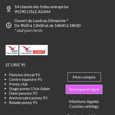
14 chemin des folles entreprise
pin_drop
95290 L'ISLE ADAM
Ouvert du Lundi au Dimanche *
nest_clock_farsight_analog
De 9h00 à 12h00 et de 14h00 à 18h00
* sauf jours feriés
ECURIE 95
Pension cheval 95
Mon compte
Centre équestre 95
Poney club
Stage poney L'Isle Adam
Boutique en ligne
Demi pension 95
Anniversaire poney 95
Mentions légales
Balade poney 95
Cookies settings