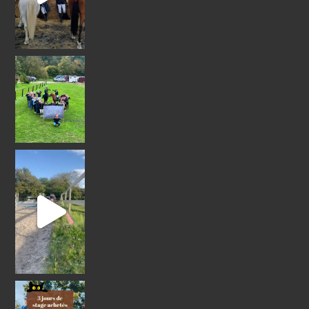
@ecuries_du
Nos adorables poneys vo
Pour 3 jours de stages effectués du