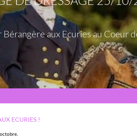
GE DE DRESSAGE 25/10/
 Bérangère aux Ecuries au Coeur d
UX ECURIES !
 octobre.