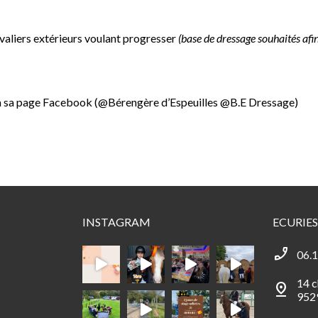
avaliers extérieurs voulant progresser
(base de dressage souhaités afin
ia sa page Facebook (@Bérengère d’Espeuilles @B.E Dressage)
INSTAGRAM
ECURIES
phone_enabled
06.1
14 c
pin_drop
952