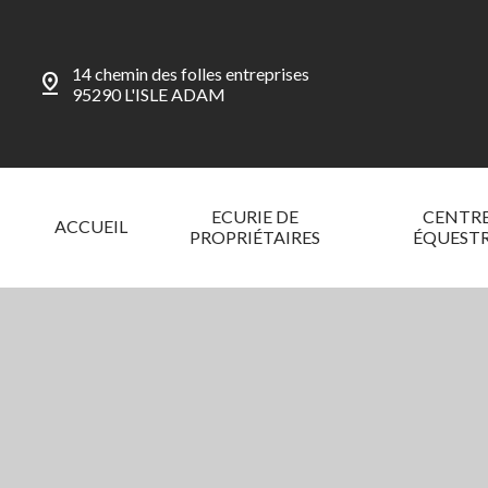
14 chemin des folles entreprises
pin_drop
95290 L'ISLE ADAM
ECURIE DE
CENTR
ACCUEIL
PROPRIÉTAIRES
ÉQUEST