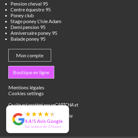
Pension cheval 95
Centre équestre 95
Poney club
Stage poney L'Isle Adam
Demi pension 95
Anniversaire poney 95
Balade poney 95
Mon compte
Boutique en ligne
Mentions légales
Cookies settings
Ce site est protégé par reCAPTCHA et
les
règles de confidentialité
et
★
★
★
★
★
★
★
★
★
★
conditions d'utilisation
de Google
4,4/5 Avis Google
s'appliquent.
Sur la base de 176 avis